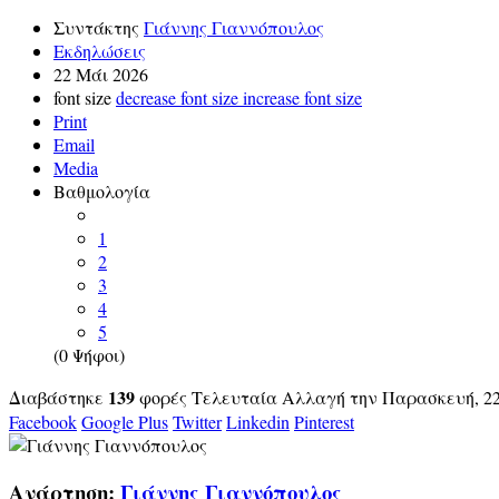
Συντάκτης
Γιάννης Γιαννόπουλος
Εκδηλώσεις
22 Μάι 2026
font size
decrease font size
increase font size
Print
Email
Media
Βαθμολογία
1
2
3
4
5
(0 Ψήφοι)
139
Διαβάστηκε
φορές
Τελευταία Αλλαγή την Παρασκευή, 22 
Facebook
Google Plus
Twitter
Linkedin
Pinterest
Ανάρτηση:
Γιάννης Γιαννόπουλος