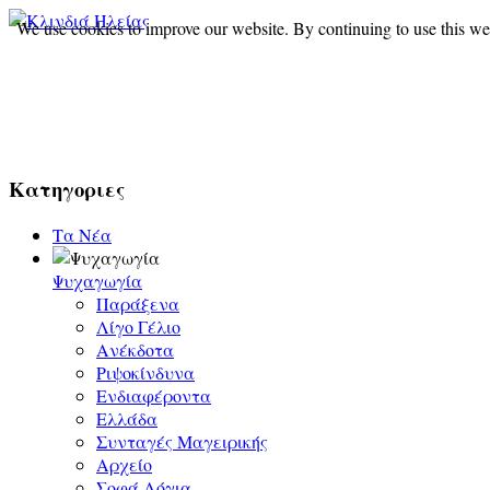
We use cookies to improve our website. By continuing to use this we
Σύλ
Κατηγοριες
Τα Νέα
Ψυχαγωγία
Παράξενα
Λίγο Γέλιο
Ανέκδοτα
Ριψοκίνδυνα
Ενδιαφέροντα
Ελλάδα
Συνταγές Μαγειρικής
Αρχείο
Σοφά Λόγια