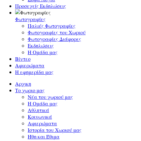
Προσεχείς Εκδηλώσεις
Φωτογραφίες
Παλιές Φωτογραφίες
Φωτογραφίες του Χωριού
Φωτογραφίες Διάφορες
Εκδηλώσεις
Η Ομάδα μας
Βίντεο
Αφιερώματα
Η εφημερίδα μας
Αρχικη
Το χωριο μας
Νέα του χωριού μας
Η Ομάδα μας
Αθλητικά
Κοινωνικά
Αφιερώματα
Ιστορία του Χωριού μας
Ήθη και Έθιμα