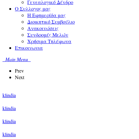
Γενεαλογικό Δένδρο
Ο Συλλογος μας
Η Εφημερίδα μας
Διοικητικό Συμβούλιο
Ανακοινώσεις
Συνδρομές Μελών
Χρήσιμα Τηλέφωνα
Επικοινωνια
Main Menu
Prev
Next
klindia
klindia
klindia
klindia