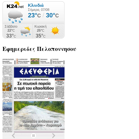
Εφημεριδες
Πελοποννησου