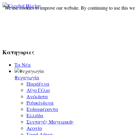
We use cookies to improve our website. By continuing to use this we
Σύλ
Κατηγοριες
Τα Νέα
Ψυχαγωγία
Παράξενα
Λίγο Γέλιο
Ανέκδοτα
Ριψοκίνδυνα
Ενδιαφέροντα
Ελλάδα
Συνταγές Μαγειρικής
Αρχείο
Σοφά Λόγια