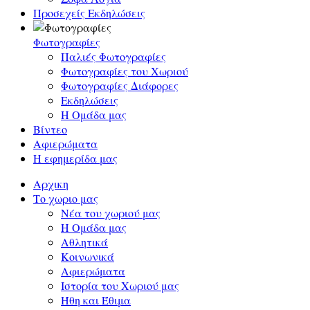
Προσεχείς Εκδηλώσεις
Φωτογραφίες
Παλιές Φωτογραφίες
Φωτογραφίες του Χωριού
Φωτογραφίες Διάφορες
Εκδηλώσεις
Η Ομάδα μας
Βίντεο
Αφιερώματα
Η εφημερίδα μας
Αρχικη
Το χωριο μας
Νέα του χωριού μας
Η Ομάδα μας
Αθλητικά
Κοινωνικά
Αφιερώματα
Ιστορία του Χωριού μας
Ήθη και Έθιμα