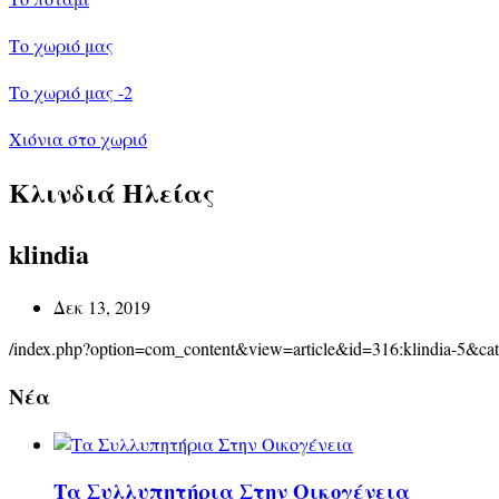
Το χωριό μας
Το χωριό μας -2
Χιόνια στο χωριό
Κλινδιά Ηλείας
klindia
Δεκ 13, 2019
/index.php?option=com_content&view=article&id=316:klindia-5&c
Νέα
Τα Συλλυπητήρια Στην Οικογένεια