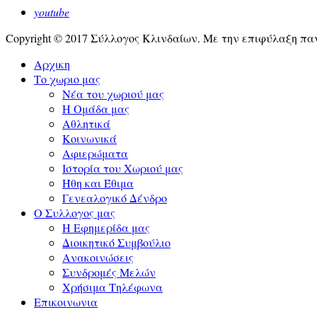
youtube
Copyright © 2017 Σύλλογος Κλινδαίων. Με την επιφύλαξη παν
Αρχικη
Το χωριο μας
Νέα του χωριού μας
Η Ομάδα μας
Αθλητικά
Κοινωνικά
Αφιερώματα
Ιστορία του Χωριού μας
Ήθη και Έθιμα
Γενεαλογικό Δένδρο
Ο Συλλογος μας
Η Εφημερίδα μας
Διοικητικό Συμβούλιο
Ανακοινώσεις
Συνδρομές Μελών
Χρήσιμα Τηλέφωνα
Επικοινωνια